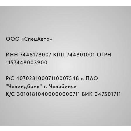
ООО «СпецАвто»
ИНН 7448178007 КПП 744801001 ОГРН
1157448003900
Р/C 40702810007110007548 в ПАО
"
Челиндбанк
" г. Челябинск
К/C 30101810400000000711 БИК 047501711