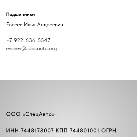
Подшипники
Евсеев Илья Андреевич
+7-922-636-5547
evseev@specauto.org
ООО «СпецАвто»
ИНН 7448178007 КПП 744801001 ОГРН