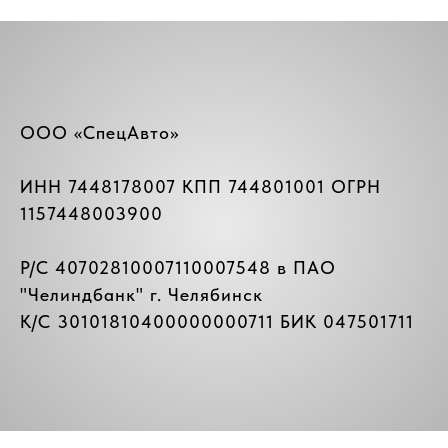
ООО «СпецАвто»
ИНН 7448178007 КПП 744801001 ОГРН
1157448003900
Р/C 40702810007110007548 в ПАО
"
Челиндбанк
" г. Челябинск
К/C 30101810400000000711 БИК 047501711