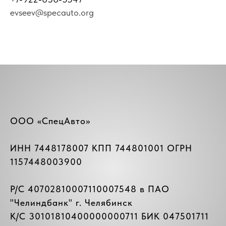
evseev@specauto.org
ООО «СпецАвто»
ИНН 7448178007 КПП 744801001 ОГРН
1157448003900
Р/C 40702810007110007548 в ПАО
"
Челиндбанк
" г. Челябинск
К/C 30101810400000000711 БИК 047501711