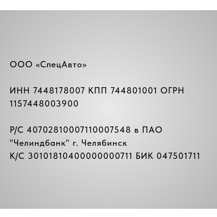
ООО «СпецАвто»
ИНН 7448178007 КПП 744801001 ОГРН
1157448003900
Р/C 40702810007110007548 в ПАО
"
Челиндбанк
" г. Челябинск
К/C 30101810400000000711 БИК 047501711