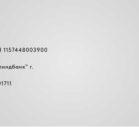
Н 1157448003900
линдбанк
" г.
1711