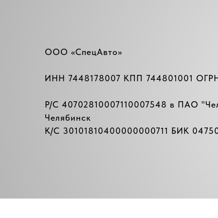
ООО «СпецАвто»
ИНН 7448178007 КПП 744801001 ОГР
Р/C 40702810007110007548 в ПАО "
Че
Челябинск
К/C 30101810400000000711 БИК 04750