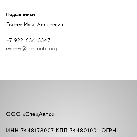
Подшипники
Евсеев Илья Андреевич
+7-922-636-5547
evseev@specauto.org
ООО «СпецАвто»
ИНН 7448178007 КПП 744801001 ОГРН