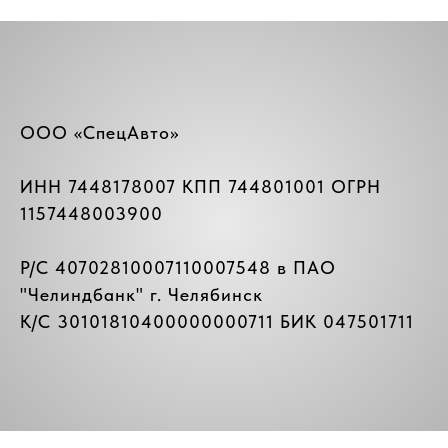
ООО «СпецАвто»
ИНН 7448178007 КПП 744801001 ОГРН
1157448003900
Р/C 40702810007110007548 в ПАО
"
Челиндбанк
" г. Челябинск
К/C 30101810400000000711 БИК 047501711