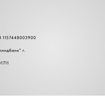
Н 1157448003900
линдбанк
" г.
1711