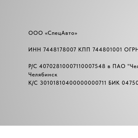
ООО «СпецАвто»
ИНН 7448178007 КПП 744801001 ОГР
Р/C 40702810007110007548 в ПАО "
Че
Челябинск
К/C 30101810400000000711 БИК 04750