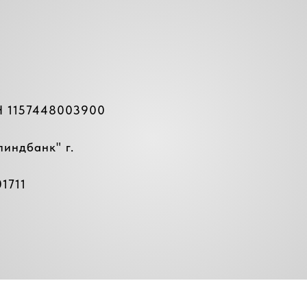
Н 1157448003900
линдбанк
" г.
1711