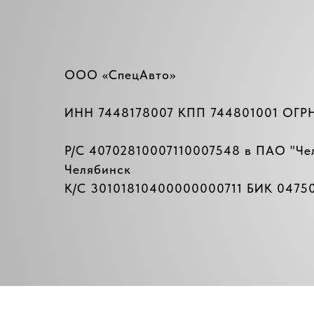
ООО «СпецАвто»
ИНН 7448178007 КПП 744801001 ОГР
Р/C 40702810007110007548 в ПАО "
Че
Челябинск
К/C 30101810400000000711 БИК 04750